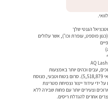
ואי.
טנציאל הגנטי שלך
כגון פוספט, עופרת וכו’), אשר עלולים
יים
)
ת ארוכים, עבים וכהים יותר באמצעות
פורמולת GF הרשומה כפטנט של AQ (פטנט אמריקאי 5,518,879). סרום בטוח וטבעי, מנוסח
על ידי עידוד ייצור וצמיחת מטריצת
מלאים, ארוכים וצעירים יותר עם פחות שבירה ללא
צרים אחרים להגדלת ריסים.